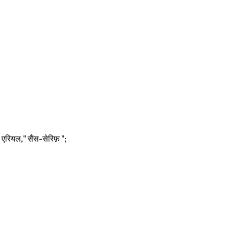
एरियल," सैंस-सेरिफ़ ";