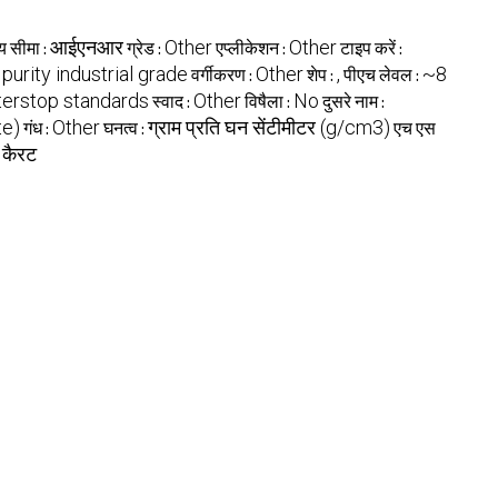
आईएनआर
Other
Other
्य सीमा :
ग्रेड :
एप्लीकेशन :
टाइप करें :
purity industrial grade
Other
,
~8
वर्गीकरण :
शेप :
पीएच लेवल :
aterstop standards
Other
No
स्वाद :
विषैला :
दुसरे नाम :
te)
Other
ग्राम प्रति घन सेंटीमीटर (g/cm3)
गंध :
घनत्व :
एच एस
कैरट
: