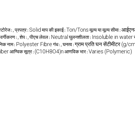
,
Solid
Ton/Tons
आईएन
स्टोरेज :
प्रपत्र :
माप की इकाई :
मूल्य या मूल्य सीमा :
,
,
Neutral
Insoluble in water
वर्गीकरण :
शेप :
पीएच लेवल :
घुलनशीलता :
Polyester Fibre
,
ग्राम प्रति घन सेंटीमीटर (g/c
िक नाम :
गंध :
घनत्व :
iber
(C10H8O4)n
Varies (Polymeric)
आण्विक सूत्र :
आणविक भार :