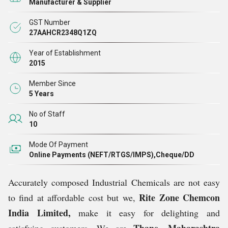
Manufacturer & Supplier
इस उद्योग में अपनी कड़ी मेहनत और जुनून के माध्यम से हमारे भविष्य के
GST Number
अग्रणी स्तंभ बनने का प्रयास करती है।
27AAHCR2348Q1ZQ
हमारे कुशल तकनीशियन ऐसे उत्पाद बनाने में सक्षम हैं जो प्रत्येक ग्राहक की
Year of Establishment
2015
जरूरतों और आवश्यकताओं के साथ-साथ मानक उत्पादों के लिए अद्वितीय
हैं।
Member Since
5 Years
No of Staff
10
Mode Of Payment
Online Payments (NEFT/RTGS/IMPS),Cheque/DD
Accurately composed Industrial Chemicals are not easy
Rite Zone Chemcon
to find at affordable cost but we,
India Limited,
make it easy for delighting and