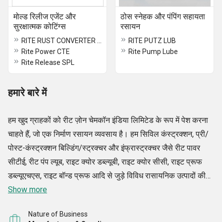
मोल्ड रिलीज एजेंट और
ठोस स्नेहक और पंपिंग सहायता
सुरक्षात्मक कोटिंग्स
रसायन
RITE RUST CONVERTER PB
RITE PUTZ LUB
Rite Power CTE
Rite Pump Lube
Rite Release SPL
हमारे बारे में
हम खुद ग्राहकों को रीट ज़ोन चेमकॉन इंडिया लिमिटेड के रूप में पेश करना
चाहते हैं, जो एक निर्माण रसायन व्यवसाय है। हम सिविल कंस्ट्रक्शन, प्री/
पोस्ट-कंस्ट्रक्शन बिल्डिंग/स्ट्रक्चर और इंफ्रास्ट्रक्चर जैसे रीट पावर
सीटीई, रीट पंप ल्यूब, राइट क्योर डब्ल्यूबी, राइट क्योर सीसी, राइट प्रूफ
डब्ल्यूएचएस, राइट बॉन्ड प्रूफ आदि से जुड़े विविध रासायनिक उत्पादों की
एक विस्तृत विविधता को वितरित करके पूर्ण निर्माण समाधान प्रदान करते हैं।
Show more
हमारी स्थापना उनके क्षेत्रों के विशेषज्ञों की एक टीम ने की थी जिन्होंने कम से
Nature of Business
कम 12 से 15 वर्षों तक निर्माण रसायन उद्योग में काम किया है। हमारी टीम